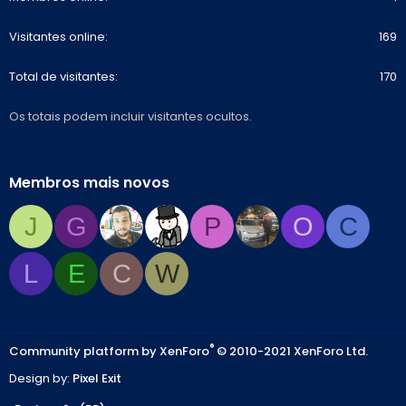
Visitantes online
169
Total de visitantes
170
Os totais podem incluir visitantes ocultos.
Membros mais novos
J
G
P
O
C
L
E
C
W
®
Community platform by XenForo
© 2010-2021 XenForo Ltd.
Design by:
Pixel Exit