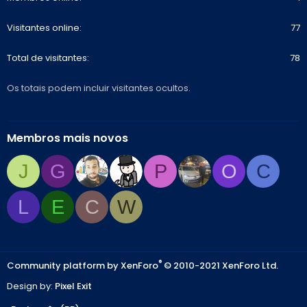
Visitantes online
77
Total de visitantes
78
Os totais podem incluir visitantes ocultos.
Membros mais novos
J
G
P
O
C
L
E
C
W
®
Community platform by XenForo
© 2010-2021 XenForo Ltd.
Design by:
Pixel Exit