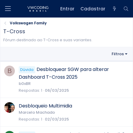
Entrar
Cadastrar
Volkswagen Family
T-Cross
Fórum destinado ao T-Cross e suas variantes.
Filtros
Desbloquear SGW para alterar
B
Dúvida
Dashboard T-Cross 2025
b0xBR
Respostas
1
06/03/2025
Desbloqueio Multimidia
Marcelo Machado
Respostas
1
02/03/2025