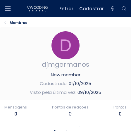
Entrar
Cadastrar
Membros
D
djmgermanos
New member
Cadastrado
01/10/2025
Visto pela última vez
09/10/2025
Mensagens
Pontos de reações
Pontos
0
0
0