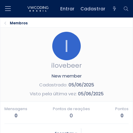
Entrar
Cadastrar
Membros
I
ilovebeer
New member
Cadastrado
05/06/2025
Visto pela última vez
05/06/2025
Mensagens
Pontos de reações
Pontos
0
0
0