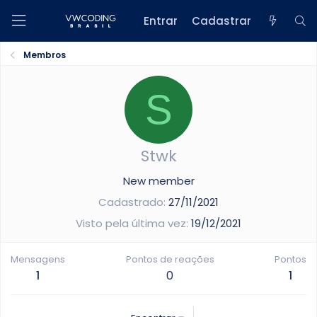
Entrar
Cadastrar
Membros
S
Stwk
New member
Cadastrado
27/11/2021
Visto pela última vez
19/12/2021
Mensagens
Pontos de reações
Pontos
1
0
1