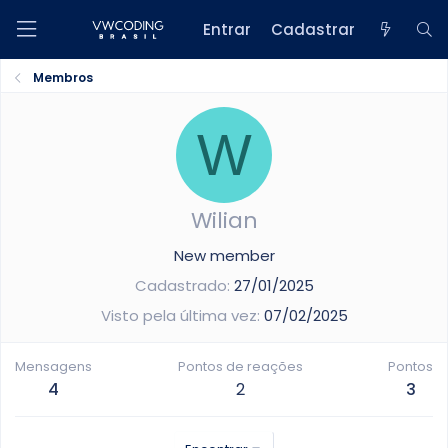
Entrar
Cadastrar
Membros
W
Wilian
New member
Cadastrado
27/01/2025
Visto pela última vez
07/02/2025
Mensagens
Pontos de reações
Pontos
4
2
3