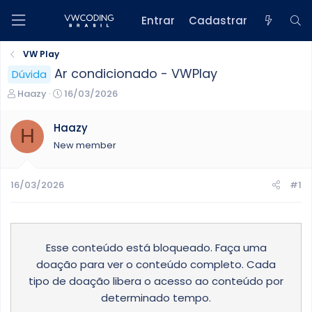
Entrar
Cadastrar
VW Play
Ar condicionado - VWPlay
Dúvida
C
D
Haazy
16/03/2026
r
a
i
t
Haazy
H
a
a
New member
d
d
o
e
r
i
16/03/2026
#1
d
n
o
í
t
c
ó
i
p
o
Esse conteúdo está bloqueado. Faça uma
i
doação para ver o conteúdo completo. Cada
c
tipo de doação libera o acesso ao conteúdo por
o
determinado tempo.