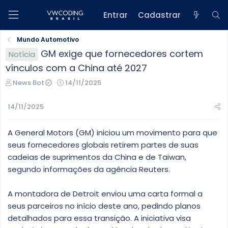
Entrar
Cadastrar
Mundo Automotivo
GM exige que fornecedores cortem
Notícia
vínculos com a China até 2027
C
D
News Bot
14/11/2025
r
a
i
t
14/11/2025
a
a
d
d
A General Motors (GM) iniciou um movimento para que
o
e
r
i
seus fornecedores globais retirem partes de suas
d
n
cadeias de suprimentos da China e de Taiwan,
o
í
segundo informações da agência Reuters.
t
c
ó
i
A montadora de Detroit enviou uma carta formal a
p
o
i
seus parceiros no início deste ano, pedindo planos
c
detalhados para essa transição. A iniciativa visa
o