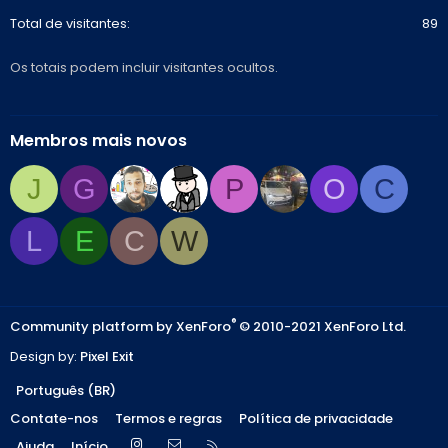
Total de visitantes
89
Os totais podem incluir visitantes ocultos.
Membros mais novos
J
G
P
O
C
L
E
C
W
®
Community platform by XenForo
© 2010-2021 XenForo Ltd.
Design by:
Pixel Exit
Português (BR)
Contate-nos
Termos e regras
Política de privacidade
Instagram
Contate-nos
R
Ajuda
Início