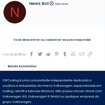
W
News Bot
Member
N
r
i
t
t
e
n
b
Você deve entrar ou cadastrar-se para responder.
y
Facebook
Twitter
Reddit
Pinterest
Tumblr
WhatsApp
E-mail
Link
Compartilhar:
Mundo Automotivo
VWCoding é uma comunidade independente dedicada a
usuários e entusiastas da marca Volkswagen, especializada em
coding, retrofit e tutoriais técnicos. Não possui vínculo oficial com
Volkswagen AG, Volkswagen R GmbH ou qualquer empresa do
grupo Volkswagen.