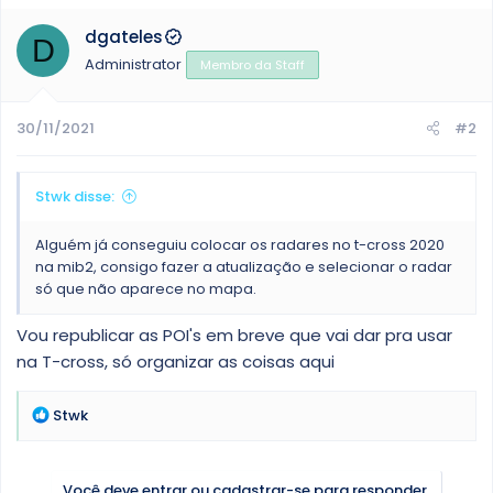
dgateles
D
Administrator
Membro da Staff
30/11/2021
#2
Stwk disse:
Alguém já conseguiu colocar os radares no t-cross 2020
na mib2, consigo fazer a atualização e selecionar o radar
só que não aparece no mapa.
Vou republicar as POI's em breve que vai dar pra usar
na T-cross, só organizar as coisas aqui
R
Stwk
e
a
ç
Você deve entrar ou cadastrar-se para responder.