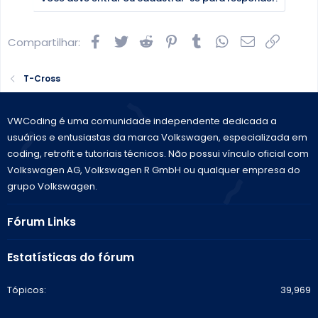
õ
e
s
Facebook
Twitter
Reddit
Pinterest
Tumblr
WhatsApp
E-mail
Link
Compartilhar:
:
T-Cross
VWCoding é uma comunidade independente dedicada a
usuários e entusiastas da marca Volkswagen, especializada em
coding, retrofit e tutoriais técnicos. Não possui vínculo oficial com
Volkswagen AG, Volkswagen R GmbH ou qualquer empresa do
grupo Volkswagen.
Fórum Links
Estatísticas do fórum
Tópicos
39,969