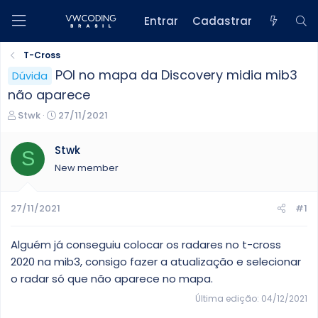
Entrar
Cadastrar
T-Cross
POI no mapa da Discovery midia mib3
Dúvida
não aparece
C
D
Stwk
27/11/2021
r
a
i
t
Stwk
S
a
a
New member
d
d
o
e
r
i
27/11/2021
#1
d
n
o
í
t
c
Alguém já conseguiu colocar os radares no t-cross
ó
i
2020 na mib3, consigo fazer a atualização e selecionar
p
o
o radar só que não aparece no mapa.
i
c
Última edição:
04/12/2021
o