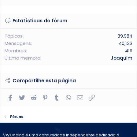
Estatísticas do fórum
Tópicos
39,984
Mensagens
40,133
Membros
419
Último membro
Joaquim
Compartilhe esta página
Facebook
Twitter
Reddit
Pinterest
Tumblr
WhatsApp
E-mail
Link
Fóruns
VWCoding é uma comunidade independente dedicada a