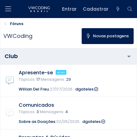
Entrar
Cadastrar
Fóruns
VWCoding
Novas postagens
Club
Apresente-se
Tópicos
17
Mensagens
29
Willian Del Freu
27/07/2026
dgateles
Comunicados
Tópicos
3
Mensagens
4
Sobre as Doações
02/05/2025
dgateles