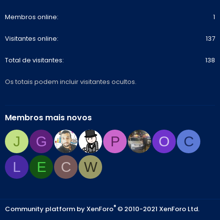
Membros online
1
Visitantes online
137
Total de visitantes
138
Os totais podem incluir visitantes ocultos.
Membros mais novos
J
G
P
O
C
L
E
C
W
®
Community platform by XenForo
© 2010-2021 XenForo Ltd.