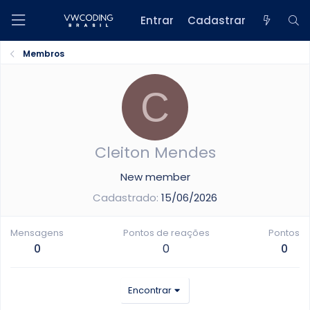
Entrar
Cadastrar
Membros
C
Cleiton Mendes
New member
Cadastrado
15/06/2026
Mensagens
Pontos de reações
Pontos
0
0
0
Encontrar