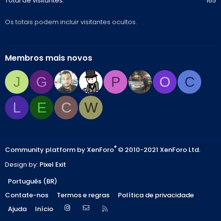
Total de visitantes
165
Os totais podem incluir visitantes ocultos.
Membros mais novos
J
G
P
O
C
L
E
C
W
®
Community platform by XenForo
© 2010-2021 XenForo Ltd.
Design by:
Pixel Exit
Português (BR)
Contate-nos
Termos e regras
Política de privacidade
Instagram
Contate-nos
R
Ajuda
Início
S