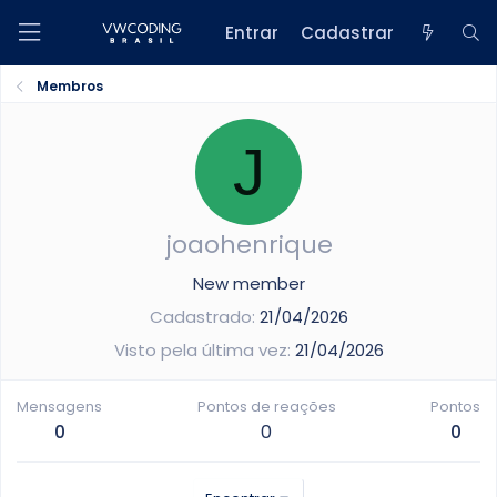
Entrar
Cadastrar
Membros
J
joaohenrique
New member
Cadastrado
21/04/2026
Visto pela última vez
21/04/2026
Mensagens
Pontos de reações
Pontos
0
0
0