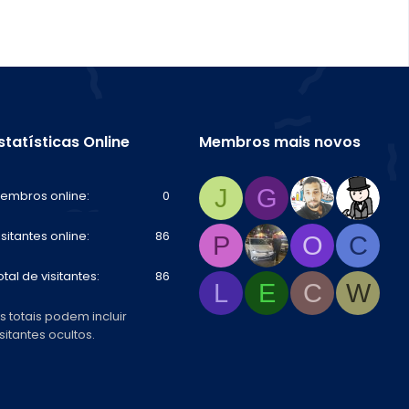
statísticas Online
Membros mais novos
J
G
embros online
0
isitantes online
86
P
O
C
otal de visitantes
86
L
E
C
W
s totais podem incluir
isitantes ocultos.