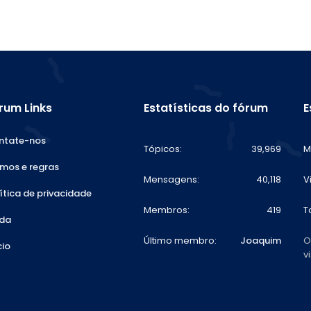
rum Links
Estatísticas do fórum
E
ntate-nos
Tópicos
39,969
M
mos e regras
Mensagens
40,118
V
ítica de privacidade
Membros
419
T
uda
Último membro
Joaquim
O
cio
v