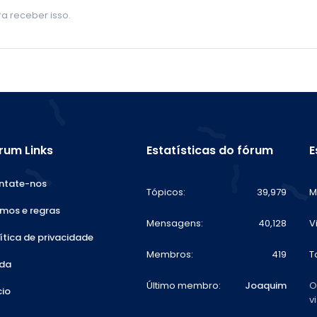
a receber isso.
rum Links
Estatísticas do fórum
E
ntate-nos
Tópicos
39,979
M
mos e regras
Mensagens
40,128
V
ítica de privacidade
Membros
419
T
uda
Último membro
Joaquim
O
cio
v