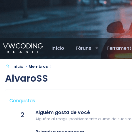
Início
Fóruns
Ferrament
Início
Membros
AlvaroSS
Conquistas
Alguém gosta de você
2
Alguém aí reagiu positivamente a uma de suas m
Primeira mensagem