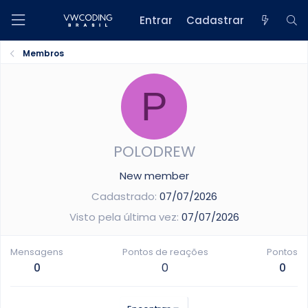
Entrar
Cadastrar
Membros
P
POLODREW
New member
Cadastrado
07/07/2026
Visto pela última vez
07/07/2026
Mensagens
Pontos de reações
Pontos
0
0
0