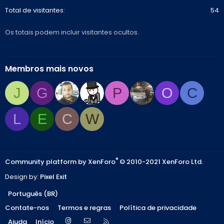
Total de visitantes
54
Os totais podem incluir visitantes ocultos.
Membros mais novos
J
G
P
O
C
L
E
C
W
®
Community platform by XenForo
© 2010-2021 XenForo Ltd.
Design by:
Pixel Exit
Português (BR)
Contate-nos
Termos e regras
Política de privacidade
Instagram
Contate-nos
R
Ajuda
Início