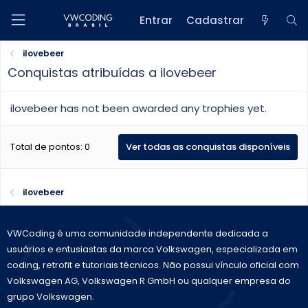
Entrar
Cadastrar
ilovebeer
Conquistas atribuídas a ilovebeer
ilovebeer has not been awarded any trophies yet.
Total de pontos: 0
Ver todas as conquistas disponíveis
ilovebeer
VWCoding é uma comunidade independente dedicada a
usuários e entusiastas da marca Volkswagen, especializada em
coding, retrofit e tutoriais técnicos. Não possui vínculo oficial com
Volkswagen AG, Volkswagen R GmbH ou qualquer empresa do
grupo Volkswagen.