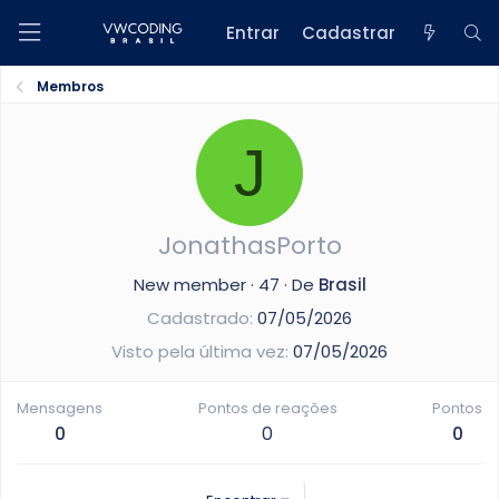
Entrar
Cadastrar
Membros
J
JonathasPorto
New member
·
47
·
De
Brasil
Cadastrado
07/05/2026
Visto pela última vez
07/05/2026
Mensagens
Pontos de reações
Pontos
0
0
0