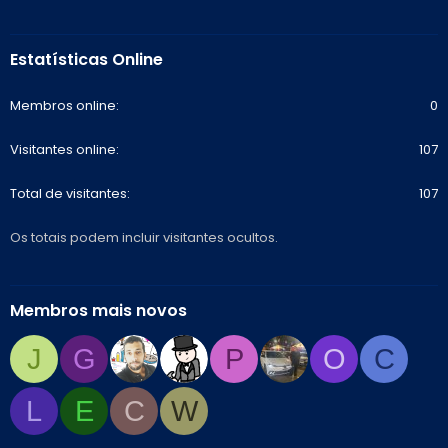
Estatísticas Online
Membros online
0
Visitantes online
107
Total de visitantes
107
Os totais podem incluir visitantes ocultos.
Membros mais novos
J
G
P
O
C
L
E
C
W