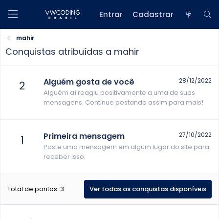
Entrar
Cadastrar
mahir
Conquistas atribuídas a mahir
Alguém gosta de você
28/12/2022
2
Alguém aí reagiu positivamente a uma de suas
mensagens. Continue postando assim para mais!
Primeira mensagem
27/10/2022
1
Poste uma mensagem em algum lugar do site para
receber isso.
Total de pontos: 3
Ver todas as conquistas disponíveis