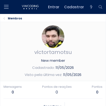
Entrar
Cadastrar
Membros
victortamotsu
New member
Cadastrado
11/05/2026
Visto pela última vez
11/05/2026
Mensagens
Pontos de reações
Pontos
0
0
0