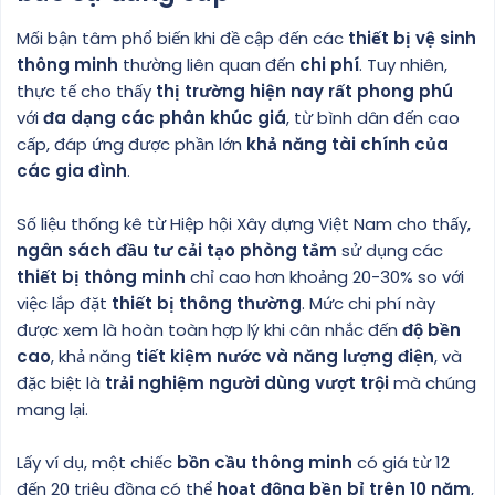
Mối bận tâm phổ biến khi đề cập đến các
thiết bị vệ sinh
thông minh
thường liên quan đến
chi phí
. Tuy nhiên,
thực tế cho thấy
thị trường hiện nay rất phong phú
với
đa dạng các phân khúc giá
, từ bình dân đến cao
cấp, đáp ứng được phần lớn
khả năng tài chính của
các gia đình
.
Số liệu thống kê từ Hiệp hội Xây dựng Việt Nam cho thấy,
ngân sách đầu tư cải tạo phòng tắm
sử dụng các
thiết bị thông minh
chỉ cao hơn khoảng 20-30% so với
việc lắp đặt
thiết bị thông thường
. Mức chi phí này
được xem là hoàn toàn hợp lý khi cân nhắc đến
độ bền
cao
, khả năng
tiết kiệm nước và năng lượng điện
, và
đặc biệt là
trải nghiệm người dùng vượt trội
mà chúng
mang lại.
Lấy ví dụ, một chiếc
bồn cầu thông minh
có giá từ 12
đến 20 triệu đồng có thể
hoạt động bền bỉ trên 10 năm
,