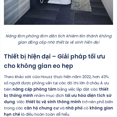
Nâng tầm phòng tắm diện tích khiêm tốn thành không
gian đẳng cấp nhờ thiết bị vệ sinh hiện đại
Thiết bị hiện đại – Giải pháp tối ưu
cho không gian eo hẹp
Theo khảo sát của Houzz thực hiện năm 2022, hơn 43%
số người được phỏng vấn tại các đô thị lớn ở châu Á ưu
tiên
nâng cấp phòng tắm
bằng việc lắp đặt các
thiết
bị thông minh
nhằm mục đích
tối ưu hóa diện tích sử
dụng
. Việc
thiết bị vệ sinh thông minh
trở nên phổ biến
trong các
căn hộ chung cư
và
nhà phố
có
không gian
hạn chế
là điều hoàn toàn dễ hiểu.