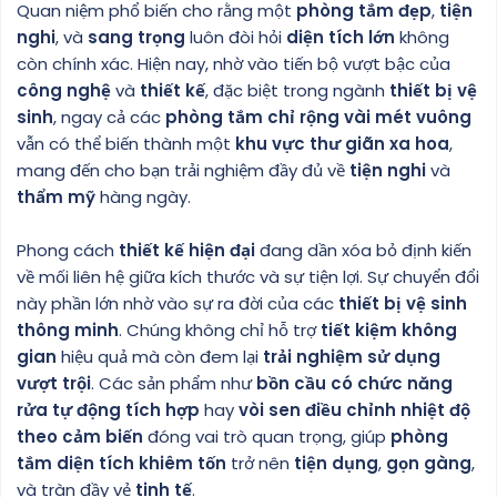
Quan niệm phổ biến cho rằng một
phòng tắm đẹp
,
tiện
nghi
, và
sang trọng
luôn đòi hỏi
diện tích lớn
không
còn chính xác. Hiện nay, nhờ vào tiến bộ vượt bậc của
công nghệ
và
thiết kế
, đặc biệt trong ngành
thiết bị vệ
sinh
, ngay cả các
phòng tắm chỉ rộng vài mét vuông
vẫn có thể biến thành một
khu vực thư giãn xa hoa
,
mang đến cho bạn trải nghiệm đầy đủ về
tiện nghi
và
thẩm mỹ
hàng ngày.
Phong cách
thiết kế hiện đại
đang dần xóa bỏ định kiến
về mối liên hệ giữa kích thước và sự tiện lợi. Sự chuyển đổi
này phần lớn nhờ vào sự ra đời của các
thiết bị vệ sinh
thông minh
. Chúng không chỉ hỗ trợ
tiết kiệm không
gian
hiệu quả mà còn đem lại
trải nghiệm sử dụng
vượt trội
. Các sản phẩm như
bồn cầu có chức năng
rửa tự động tích hợp
hay
vòi sen điều chỉnh nhiệt độ
theo cảm biến
đóng vai trò quan trọng, giúp
phòng
tắm diện tích khiêm tốn
trở nên
tiện dụng
,
gọn gàng
,
và tràn đầy vẻ
tinh tế
.