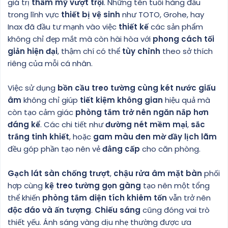
giá trị
thẩm mỹ vượt trội
. Những tên tuổi hàng đầu
trong lĩnh vực
thiết bị vệ sinh
như TOTO, Grohe, hay
Inax đã đầu tư mạnh vào việc
thiết kế
các sản phẩm
không chỉ đẹp mắt mà còn hài hòa với
phong cách tối
giản hiện đại
, thậm chí có thể
tùy chỉnh
theo sở thích
riêng của mỗi cá nhân.
Việc sử dụng
bồn cầu treo tường cùng két nước giấu
âm
không chỉ giúp
tiết kiệm không gian
hiệu quả mà
còn tạo cảm giác
phòng tắm trở nên ngăn nắp hơn
đáng kể
. Các chi tiết như
đường nét mềm mại
,
sắc
trắng tinh khiết
, hoặc
gam màu đen mờ đầy lịch lãm
đều góp phần tạo nên vẻ
đẳng cấp
cho căn phòng.
Gạch lát sàn chống trượt
,
chậu rửa âm mặt bàn
phối
hợp cùng
kệ treo tường gọn gàng
tạo nên một tổng
thể khiến
phòng tắm diện tích khiêm tốn
vẫn trở nên
độc đáo và ấn tượng
.
Chiếu sáng
cũng đóng vai trò
thiết yếu. Ánh sáng vàng dịu nhẹ thường được ưa