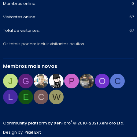
Membros online
0
Visitantes online
67
Total de visitantes
67
Os totais podem incluir visitantes ocultos.
Membros mais novos
J
G
P
O
C
L
E
C
W
®
Community platform by XenForo
© 2010-2021 XenForo Ltd.
Design by:
Pixel Exit