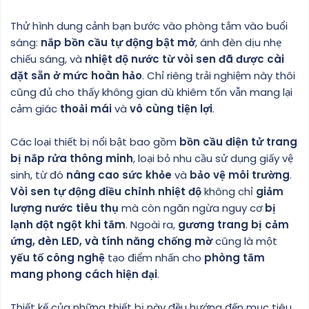
Thử hình dung cảnh bạn bước vào phòng tắm vào buổi
sáng:
nắp bồn cầu tự động bật mở
, ánh đèn dịu nhẹ
chiếu sáng, và
nhiệt độ nước từ vòi sen đã được cài
đặt sẵn ở mức hoàn hảo
. Chỉ riêng trải nghiệm này thôi
cũng đủ cho thấy không gian dù khiêm tốn vẫn mang lại
cảm giác
thoải mái
và
vô cùng tiện lợi
.
Các loại thiết bị nổi bật bao gồm
bồn cầu điện tử trang
bị nắp rửa thông minh
, loại bỏ nhu cầu sử dụng giấy vệ
sinh, từ đó
nâng cao sức khỏe
và
bảo vệ môi trường
.
Vòi sen tự động điều chỉnh nhiệt độ
không chỉ
giảm
lượng nước tiêu thụ
mà còn ngăn ngừa nguy cơ
bị
lạnh đột ngột khi tắm
. Ngoài ra,
gương trang bị cảm
ứng, đèn LED, và tính năng chống mờ
cũng là một
yếu tố công nghệ
tạo điểm nhấn cho
phòng tắm
mang phong cách hiện đại
.
Thiết kế của những thiết bị này đều hướng đến mục tiêu