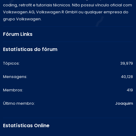
coding, retrofit e tutoriais técnicos. Não possui vínculo oficial com
Volkswagen AG, Volkswagen R GmbH ou qualquer empresa do
grupo Volkswagen.
Fórum Links
Estatísticas do fórum
Tópicos
39,979
Mensagens
40,128
Membros
419
Último membro
Joaquim
Estatísticas Online