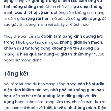
động
, cùng với
gương trang bị đèn LED cảm ứng và
tính năng chống mờ
. Chính nhờ việc
lựa chọn thông
minh các thiết bị vệ sinh
, phòng tắm không chỉ mang
lại cảm giác
rộng rãi hơn
mà còn vô cùng
tiện dụng
, đủ
sức gây ấn tượng mạnh với bất kỳ vị khách nào.
Thay thế bồn tắm là
cabin tắm bằng kính cường lực
trong suốt
, giúp tạo cảm giác
không gian liền mạch
.
Khoản đầu tư tổng cộng khoảng 45 triệu đồng
đã
mang lại
hiệu quả sử dụng
và
giá trị thẩm mỹ
**vượt
ngoài sự mong đợi**.
Tổng kết
Nói tóm lại, cho dù bạn đang sống trong
căn hộ studio
diện tích khiêm tốn
hay
nhà phố có không gian hạn
hẹp
, việc sở hữu một
phòng tắm đẳng cấp
và
tiện
dụng
hoàn toàn nằm trong tầm tay, chỉ cần bạn đưa ra
lựa chọn chính xác về
thiết bị vệ sinh thông minh
.
Diện