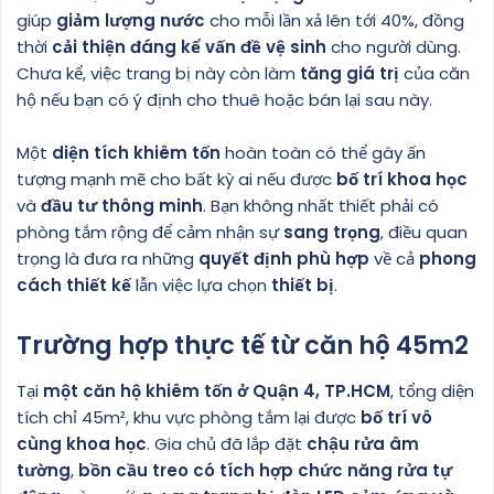
giúp
giảm lượng nước
cho mỗi lần xả lên tới 40%, đồng
thời
cải thiện đáng kể vấn đề vệ sinh
cho người dùng.
Chưa kể, việc trang bị này còn làm
tăng giá trị
của căn
hộ nếu bạn có ý định cho thuê hoặc bán lại sau này.
Một
diện tích khiêm tốn
hoàn toàn có thể gây ấn
tượng mạnh mẽ cho bất kỳ ai nếu được
bố trí khoa học
và
đầu tư thông minh
. Bạn không nhất thiết phải có
phòng tắm rộng để cảm nhận sự
sang trọng
, điều quan
trọng là đưa ra những
quyết định phù hợp
về cả
phong
cách thiết kế
lẫn việc lựa chọn
thiết bị
.
Trường hợp thực tế từ căn hộ 45m2
Tại
một căn hộ khiêm tốn ở Quận 4, TP.HCM
, tổng diện
tích chỉ 45m², khu vực phòng tắm lại được
bố trí vô
cùng khoa học
. Gia chủ đã lắp đặt
chậu rửa âm
tường
,
bồn cầu treo có tích hợp chức năng rửa tự