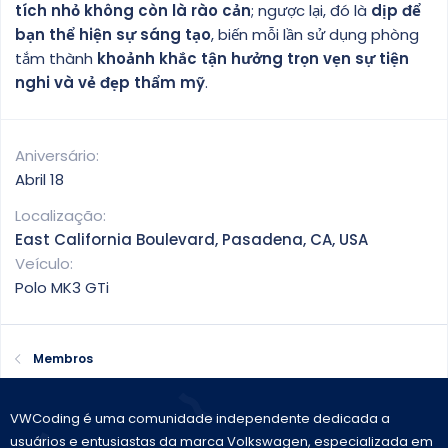
tích nhỏ không còn là rào cản
; ngược lại, đó là
dịp để
bạn thể hiện sự sáng tạo
, biến mỗi lần sử dụng phòng
tắm thành
khoảnh khắc tận hưởng trọn vẹn sự tiện
nghi và vẻ đẹp thẩm mỹ
.
Aniversário
Abril 18
Localização
East California Boulevard, Pasadena, CA, USA
Veículo
Polo MK3 GTi
Membros
VWCoding é uma comunidade independente dedicada a
usuários e entusiastas da marca Volkswagen, especializada em