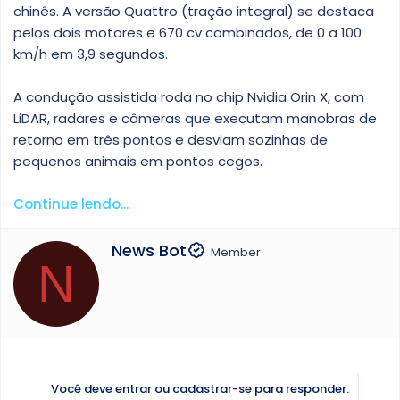
chinês. A versão Quattro (tração integral) se destaca
pelos dois motores e 670 cv combinados, de 0 a 100
km/h em 3,9 segundos.
A condução assistida roda no chip Nvidia Orin X, com
LiDAR, radares e câmeras que executam manobras de
retorno em três pontos e desviam sozinhas de
pequenos animais em pontos cegos.
Continue lendo...
W
News Bot
Member
N
r
i
t
t
e
n
b
Você deve entrar ou cadastrar-se para responder.
y