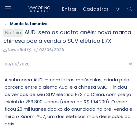
Entrar
Cadastrar
Mundo Automotivo
AUDI sem os quatro anéis: nova marca
Notícia
chinesa põe à venda o SUV elétrico E7X
C
D
News Bot
03/06/2026
r
a
i
t
03/06/2026
a
a
d
d
A submarca AUDI — com letras maiúsculas, criada pela
o
e
r
i
parceria entre a alemã Audi e a chinesa SAIC— iniciou
d
n
as vendas de seu SUV elétrico E7X na China, com preço
o
í
inicial de 269.800 iuanes (cerca de R$ 194.200). O valor
t
c
ficou 20 mil iuanes abaixo do anunciado na pré-venda e
ó
i
mira o Xiaomi YU7, um dos elétricos mais desejados do
p
o
i
país.
c
o