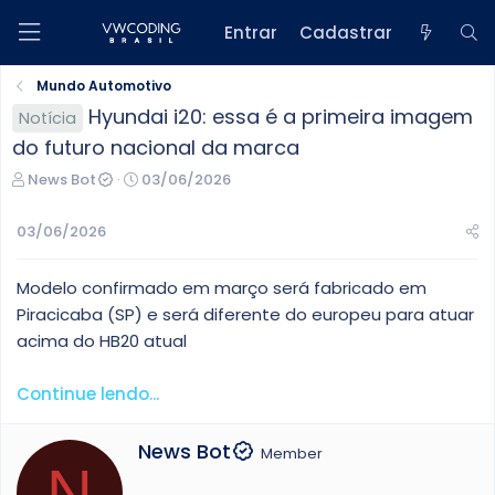
Entrar
Cadastrar
Mundo Automotivo
Hyundai i20: essa é a primeira imagem
Notícia
do futuro nacional da marca
C
D
News Bot
03/06/2026
r
a
i
t
03/06/2026
a
a
d
d
Modelo confirmado em março será fabricado em
o
e
r
i
Piracicaba (SP) e será diferente do europeu para atuar
d
n
acima do HB20 atual
o
í
t
c
Continue lendo...
ó
i
p
o
i
W
News Bot
Member
c
N
r
o
i