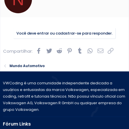
t
t
e
n
b
Você deve entrar ou cadastrar-se para responder.
y
Facebook
Twitter
Reddit
Pinterest
Tumblr
WhatsApp
E-mail
Link
Compartilhar:
Mundo Automotivo
VWCoding é uma comunidade independente dedicada a
usuários e entusiastas da marca Volkswagen, especializada em
coding, retrofit e tutoriais técnicos. Não possui vínculo oficial com
Volkswagen AG, Volkswagen R GmbH ou qualquer empresa do
grupo Volkswagen.
Fórum Links