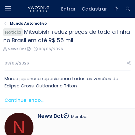
Entrar
Cadastrar
Mundo Automotivo
Mitsubishi reduz preços de toda a linha
Notícia
no Brasil em até R$ 55 mil
C
D
News Bot
03/06/2026
r
a
i
t
03/06/2026
a
a
d
d
Marca japonesa reposicionou todas as versões de
o
e
r
i
Eclipse Cross, Outlander e Triton
d
n
o
í
Continue lendo...
t
c
ó
i
W
News Bot
p
o
Member
N
r
i
i
c
t
o