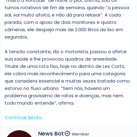
“muito à vontade” de noite; o pior, afirma, são os
turnos rotativos de fim de semana, quando “a pessoa
sai, vai muito afoita, e não dá para relaxar”. A cada
parada, com o apoio de dois monitores e quatro
câmeras, ele despeja mais de 2.000 litros de lixo em
segundos.
A tensão constante, diz o motorista, passou a afetar
sua saúde e lhe provocou quadros de ansiedade.
Titular de uma rota fixa, hoje no distrito de Les Corts,
ele cobra mais reconhecimento para uma categoria
que considera essencial e muitas vezes tratada como
estorvo no fluxo urbano. “Sem nós, haveria um
problema gravíssimo de ratos e doenças, mas nem
todo mundo entende”, afirma.
Continue lendo...
W
News Bot
Member