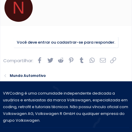
N
r
i
t
t
e
n
b
Você deve entrar ou cadastrar-se para responder.
y
Facebook
Twitter
Reddit
Pinterest
Tumblr
WhatsApp
E-mail
Link
Compartilhar:
Mundo Automotivo
VWCoding é uma comunidade independente dedicada a
usuários e entusiastas da marca Volkswagen, especializada em
coding, retrofit e tutoriais técnicos. Não possui vínculo oficial com
Volkswagen AG, Volkswagen R GmbH ou qualquer empresa do
grupo Volkswagen.