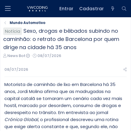
Entrar
Cadastrar
Mundo Automotivo
Sexo, drogas e bêbados subindo no
Notícia
caminhão: o retrato de Barcelona por quem
dirige na cidade há 35 anos
C
D
News Bot
08/07/2026
r
a
i
t
08/07/2026
a
a
d
d
Motorista de caminhão de lixo em Barcelona há 35
o
e
r
i
anos, Jordi Molina afirma que as madrugadas na
d
n
capital catalã se tornaram um cenário cada vez mais
o
í
hostil, marcado por desordem, consumo de drogas e
t
c
desrespeito no trânsito. Em entrevista ao jornal
ó
i
Crónica Global
, o profissional descreveu uma rotina
p
o
i
que exige alerta constante e que, segundo ele, não